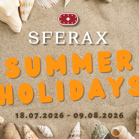
X HL 612 A
SFERAX HL 612 XA
X HL 816 A
SFERAX HL 816 XA