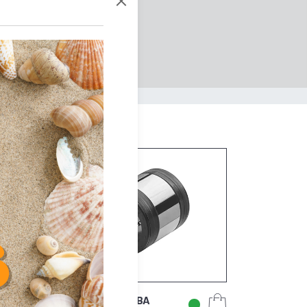
经济
SFERAX SL 1626 BA