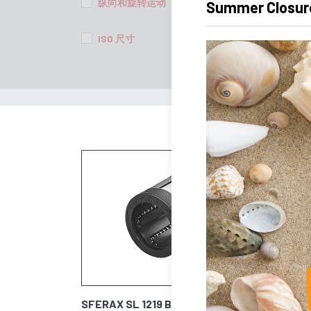
纵向和旋转运动
固
Summer Closur
ISO 尺寸
集
SFERAX SL 1219 BA
SFERA