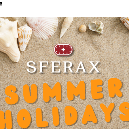
定槽
全金属
e
成拆卸器
X SL 1222 BA
SFERAX SL 1624 BA