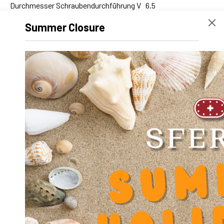
Durchmesser Schraubendurchführung V
6.5
Durchmesser frontal Loch PB t
5
Summer Closure
Durchmesser frontal Loch PR T
10
Durchmesser Wellenloch d
25
Durchmesser Lager-Löcher D
40
Differenz Höhe PB-PR Y
2
Achsabstand Stift PB A
114
Achsabstand Wellenlöcher C
80
Achsabstand Schrauben PB B
42
Höhe F
54
Gesamthöhe Element H
56
Höhe Wellenlöcher K
56
Breite L
132
Länge Stabhalter PB
22