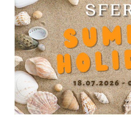
Breite C
76
Breite A
102
Länge B
82
Zulässige Betriebstemperatur
-30/+80 °C
Innendurchmesser (Ø Welle) d
30
HERUNTERLADEN