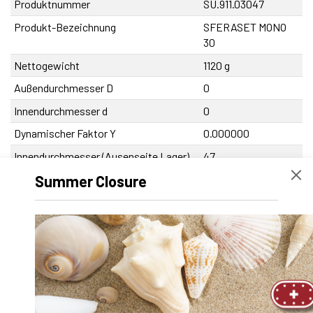
Produktnummer
SU.911.03047
Produkt-Bezeichnung
SFERASET MONO
30
Nettogewicht
1120 g
Außendurchmesser D
0
Innendurchmesser d
0
Dynamischer Faktor Y
0.000000
Innendurchmesser (Ausenseite Lager)
47
D
Summer Closure
Durchmesser Schraubendurchführung V
6.8
Abmessung Gewindebohrung M
M8
Achsabstand Schrauben Y
89
Höhe H
72
Höhe Sockel F
11
Höhe Zentrum X
38.0