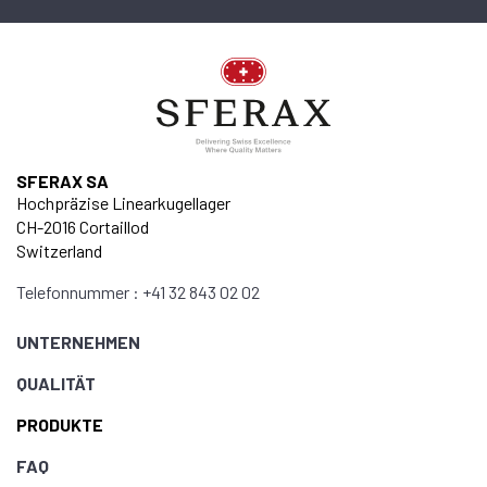
SU.911.03047
SFERAX SA
Hochpräzise Linearkugellager
CH-2016 Cortaillod
INNENDURCHMESSER D
Switzerland
0 mm
Telefonnummer : +41 32 843 02 02
AUSSENDURCHMESSER D
UNTERNEHMEN
0 mm
QUALITÄT
PRODUKTE
FAQ