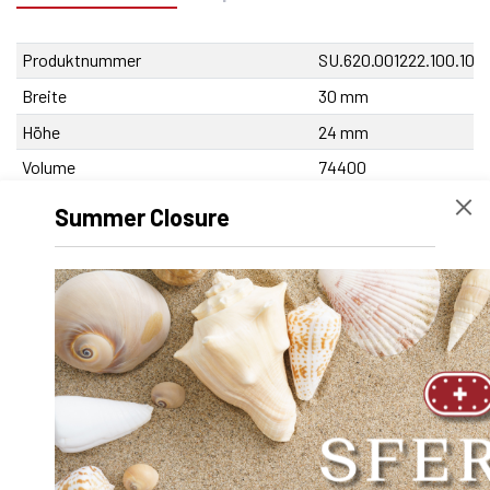
Produktnummer
SU.620.001222.100.10
Breite
30 mm
Höhe
24 mm
Volume
74400
Produkt-Bezeichnung
SA-OUV 1222 B x 100
Summer Closure
mm
Nettogewicht
426 g
Außendurchmesser D
0
Innendurchmesser d
0
Länge
100 mm
Dynamischer Faktor Y
0.000000
Durchmesser Welle d
12
Durchmesser Senkung u
8