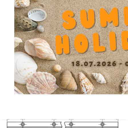
Durchmesser Schraubendurchführung
4.5
Blockbefestigung V
Durchmesser Schraubendurchführung
4.3
Blockbefestigung V1
Abstand Schraube Y
20
Höhe F
19.5
Höhe Zentrum X +/- 0.01
30
Breite A
30
Material
GG
Präzisionsklasse
B
Tiefe Senkung W
6