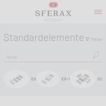
Standardelemente
Filtrer
ES
ES-1
EC