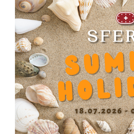
ES1 4060
EC 612
EC 1017
EC 1525