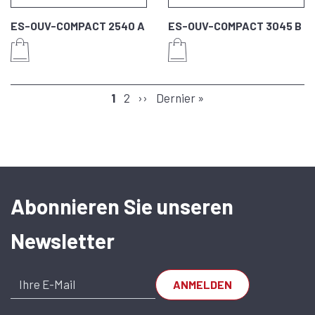
ES-OUV-COMPACT 2540 A
ES-OUV-COMPACT 3045 B
SEITENNUMMERIERUNG
Seite
1
Seite
2
Nächste
››
Letzte
Dernier »
Seite
Seite
Abonnieren Sie unseren
Newsletter