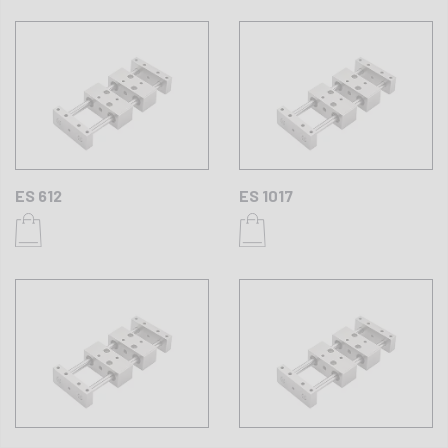
ES 612
ES 1017