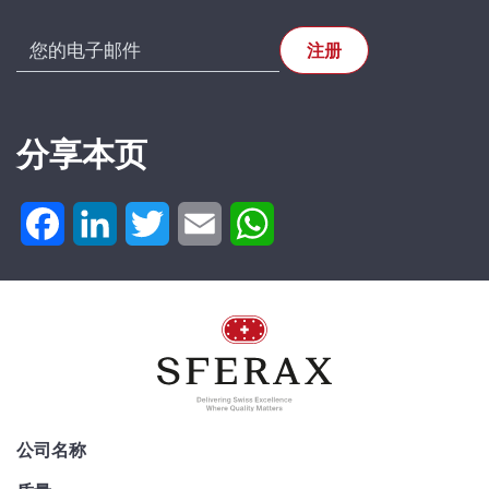
分享本页
Facebook
LinkedIn
Twitter
Email
WhatsApp
公司名称