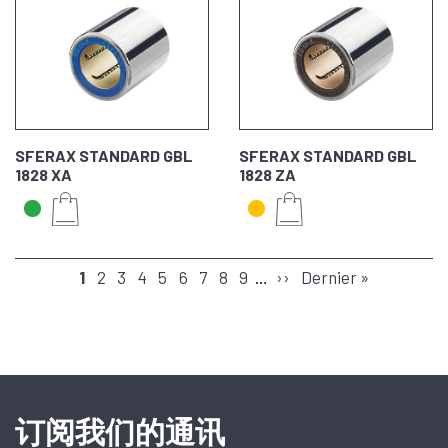
SFERAX STANDARD GBL
SFERAX STANDARD GBL
1828 XA
1828 ZA
分
页
1
页
2
页
3
页
4
页
5
页
6
页
7
页
8
页
9
…
下
››
末
Dernier »
页
面
面
面
面
面
面
面
面
面
一
页
页
订阅我们的通讯