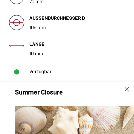
70 mm
AUSSENDURCHMESSER D
105 mm
LÄNGE
10 mm
Verfügbar
Summer Closure
ANGEBOT
ANFORDERN
Technische Daten
Empfohlene Produkte