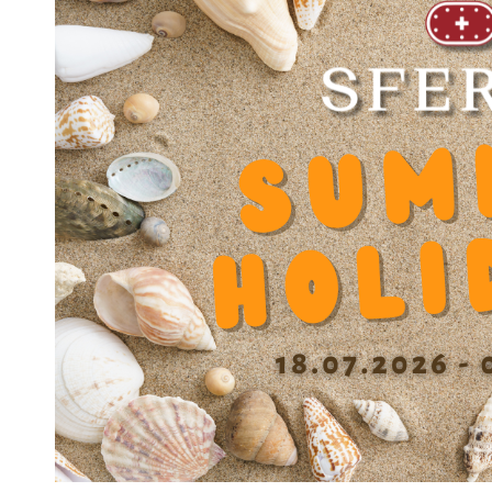
Produktnummer
JO.10.070105
Produkt-Bezeichnung
Joint JS 70105
Nettogewicht
65 g
Außendurchmesser D
105
Innendurchmesser d
70
Länge
10 mm
Dynamischer Faktor Y
0.000000