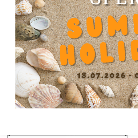
Durchmesser Senkung u
14
Durchmesser Schraubendurchführung
8.5
Blockbefestigung V
Durchmesser Schraubendurchführung
8.4
Blockbefestigung V1
Abstand Schraube Y
53
Höhe F
30
Höhe Zentrum X +/- 0.01
57
Breite A
80
Material
GG
Präzisionsklasse
B
Tiefe Senkung W
9