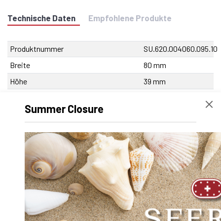
Technische Daten
Empfohlene Produkte
Produktnummer
SU.620.004060.095.10
Breite
80 mm
Höhe
39 mm
Volume
301720
Summer Closure
Produkt-Bezeichnung
SA-OUV 4060 B x 95
mm
Nettogewicht
1761.3 g
Außendurchmesser D
0
Innendurchmesser d
0
Länge
95 mm
Dynamischer Faktor Y
0.000000
Durchmesser Welle d
40