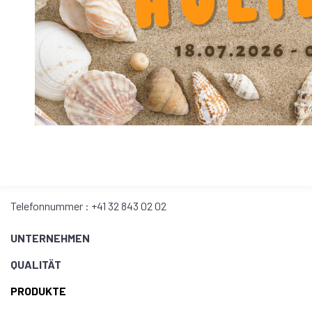
SFERAX SA
Hochpräzise Linearkugellager
CH-2016 Cortaillod
Switzerland
Telefonnummer : +41 32 843 02 02
UNTERNEHMEN
QUALITÄT
PRODUKTE