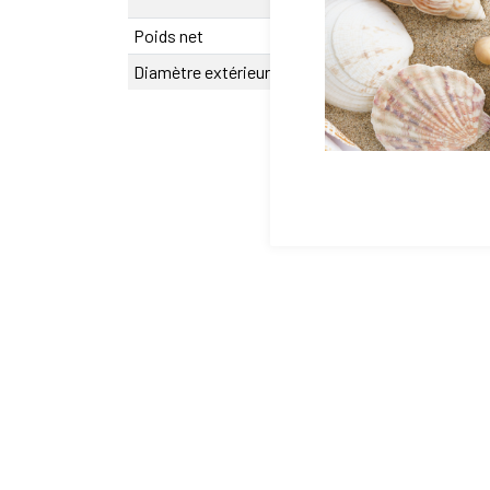
45 mm
Poids net
117 g
Diamètre extérieur D
0