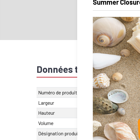
Summer Closur
Données techniques
Numéro de produit
SU.620.00081
Largeur
26 mm
Hauteur
18 mm
Volume
21060
Désignation produit
SA-OUV 815 A 