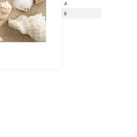
cision
A
fondeur Lamage W
6