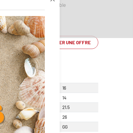
Disponible
DEMANDER UNE OFFRE
rtement vis Y
16
teur F
14
teur centre X +/-0.01
21.5
geur A
26
ière
GG