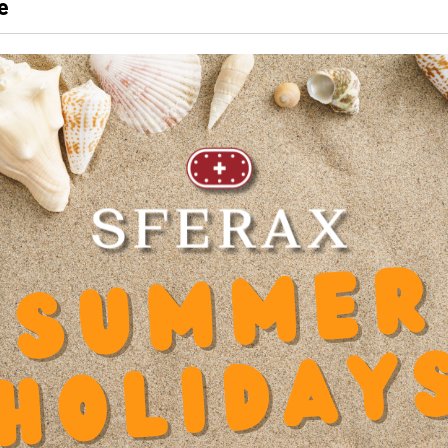
e
LONGUEUR
45 mm
Produits recommandés
5.045.20
Diamètre intérieur d
0
Eca
Longueur
45 mm
Hau
Coeff. Facteur Dynamique Y
0.000000
Hau
Diamètre d'axe d
8
Lar
x
Diamètre Lamage u
7.5
Mat