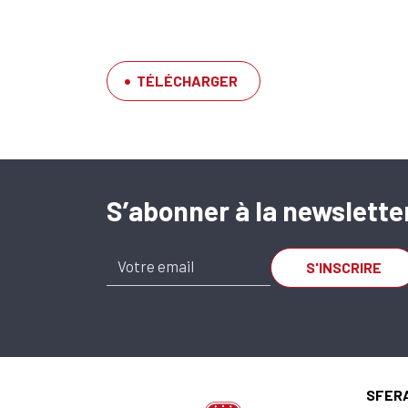
TÉLÉCHARGER
S’abonner à la newslette
SA-OUV 815 A x 
SU.620.000815.045.20
SFER