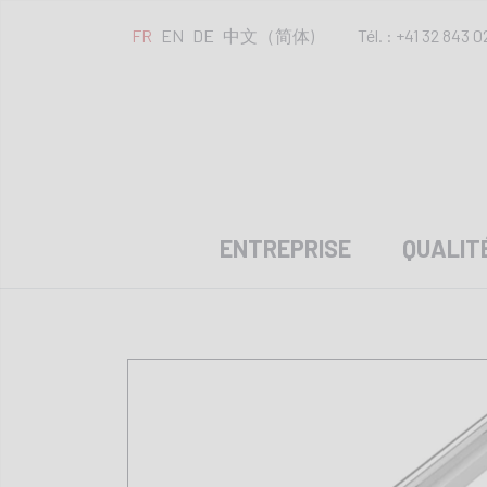
FR
EN
DE
中文（简体)
Tél. : +41 32 843 0
ENTREPRISE
QUALIT