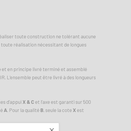
réaliser toute construction ne tolérant aucune
 à toute réalisation nécessitant de longues
e
et en principe livré terminé et assemblé
IIIR. L’ensemble peut être livré à des longueurs
ses d’appui
X & C
et l’axe est garanti sur 500
té
A
. Pour la qualité
B
, seule la cote
X
est