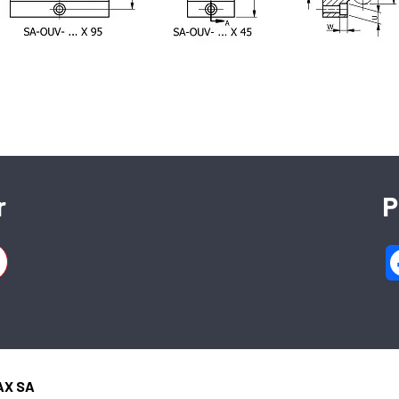
SFERAX SA
High precision linear bearings and shafts
r
P
CH-2016 Cortaillod — Switzerland
Tel. : +41 32 843 02 02
45 mm
AX SA