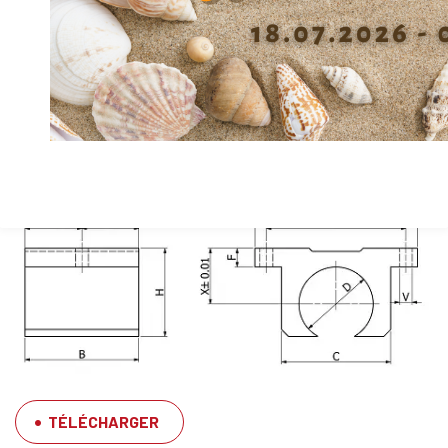
Largeur C
47
Largeur A
70
Longueur B
49
Matière
Alu
Inner diameter (Ø shaft) d
20
TÉLÉCHARGER