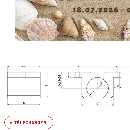
Largeur C
35
Largeur A
51
Longueur B
41
Matière
Alu
Inner diameter (Ø shaft) d
12
TÉLÉCHARGER