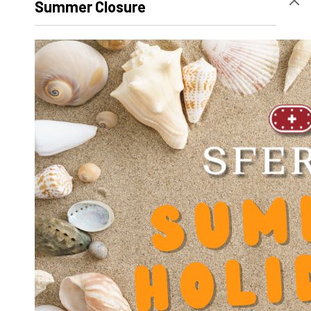
Summer Closure
Hauteur
27 mm
Volume
56457
Désignation produit
SR-OUV-AL 1222
Poids net
70 g
Diamètre extérieur D
0
Diamètre intérieur d
0
Longueur
41 mm
Coeff. Facteur Dynamique Y
0.000000
Diamètre intérieur (ext roulement) D
22
Diamètre passage de vis V
4.5
Entraxe vis Y
43
Hauteur H
27
Hauteur Base F
6
Hauteur centre X
17.5