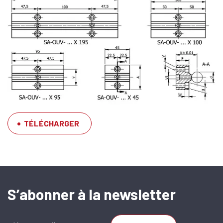
TÉLÉCHARGER
SFERAX SA
High precision
S’abonner à la newsletter
linear bearings
and shafts