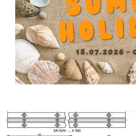
Diamètre passage vis fixation support
10.4
V1
Ecartement vis Y
82.5
Hauteur F
39.5
Hauteur centre X +/-0.01
80
Largeur A
120
Matière
GG
Précision
A
Profondeur Lamage W
11