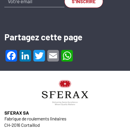
CH-2016
Cortaillod —
Switzerland
Tel. : +41 32 843
Partagez cette page
02 02
SA-OUV
Facebook
LinkedIn
Twitter
Email
WhatsApp
6090 A x 45
mm
SU.620.006090.045.20
SFERAX SA
Fabrique de roulements linéaires
CH-2016 Cortaillod