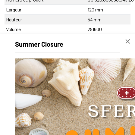
Largeur
120 mm
Hauteur
54 mm
Volume
291600
Désignation produit
SA-OUV 6090 A x 45
Summer Closure
mm
Poids net
1664.1 g
Diamètre extérieur D
0
Diamètre intérieur d
0
Longueur
45 mm
Coeff. Facteur Dynamique Y
0.000000
Diamètre d'axe d
60
Diamètre Lamage u
17
Diamètre passage vis fixation support
10.5
V