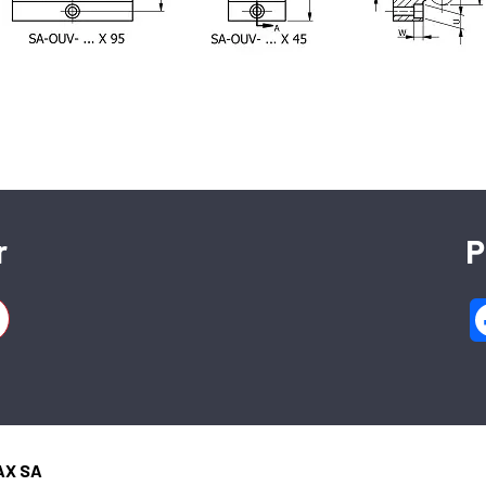
SFERAX SA
High precision linear bearings and shafts
r
P
CH-2016 Cortaillod — Switzerland
Tel. : +41 32 843 02 02
 95 mm
AX SA