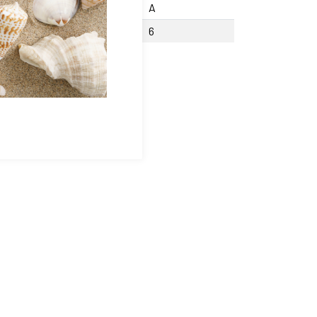
cision
A
fondeur Lamage W
6