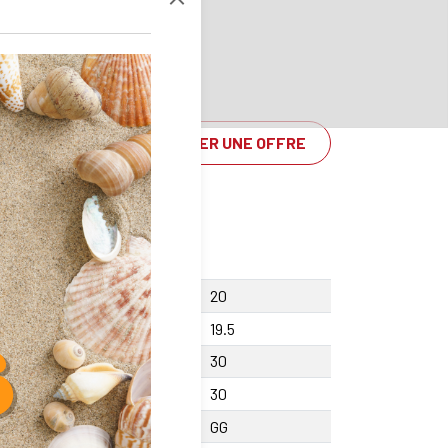
DEMANDER UNE OFFRE
rtement vis Y
20
teur F
19.5
teur centre X +/-0.01
30
geur A
30
ière
GG