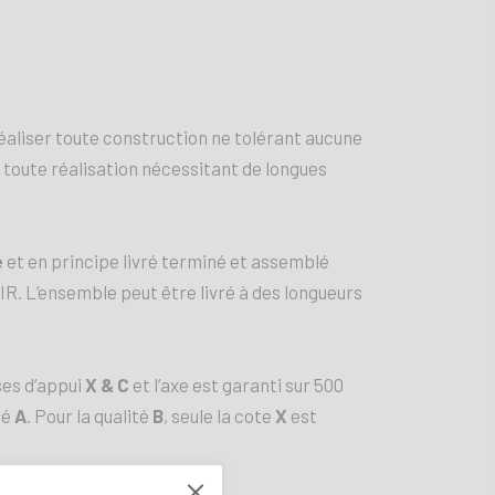
réaliser toute construction ne tolérant aucune
 à toute réalisation nécessitant de longues
e
et en principe livré terminé et assemblé
IIIR. L’ensemble peut être livré à des longueurs
ses d’appui
X & C
et l’axe est garanti sur 500
té
A
. Pour la qualité
B
, seule la cote
X
est