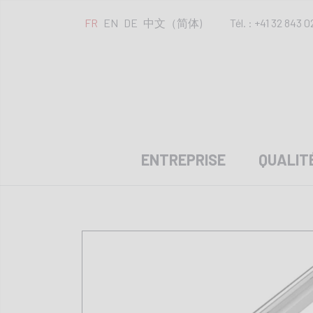
FR
EN
DE
中文（简体)
Tél. : +41 32 843 0
ENTREPRISE
QUALIT