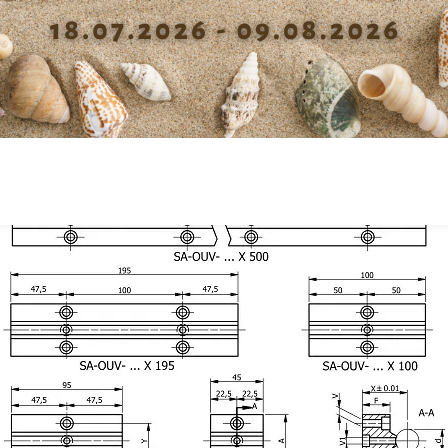
Diamètre passage vis fixation
4.5
Pré
support V
Pro
Diamètre passage vis fixation
4.3
support V1