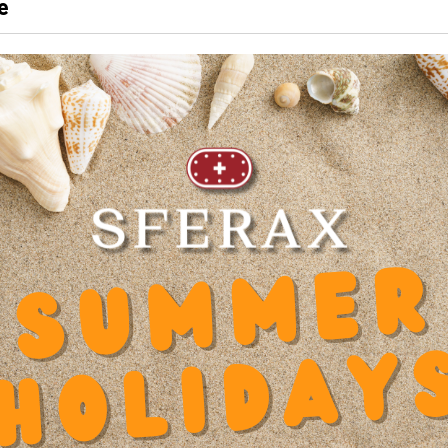
e
LONGUEUR
95 mm
Produits recommandés
2.095.20
Diamètre intérieur d
0
Eca
Longueur
95 mm
Hau
Coeff. Facteur Dynamique Y
0.000000
Hau
Diamètre d'axe d
12
Lar
 x
Diamètre Lamage u
8
Mat