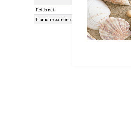
95 mm
Poids net
404.7 g
Diamètre extérieur D
0