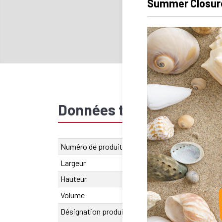
Summer Closur
Données techniques
Numéro de produit
SU.620.00122
Largeur
30 mm
Hauteur
24 mm
Volume
70680
Désignation produit
SA-OUV 1222 A