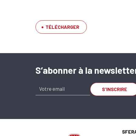
TÉLÉCHARGER
S’abonner à la newslette
SA-OUV 1222 A x
SU.620.001222.095.20
SFER