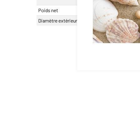
500 mm
Poids net
4150 g
Diamètre extérieur D
0