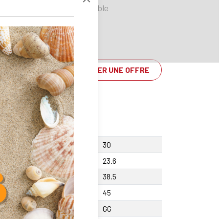
Disponible
DEMANDER UNE OFFRE
rtement vis Y
30
teur F
23.6
teur centre X +/-0.01
38.5
geur A
45
ière
GG