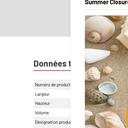
Summer Closur
Données techniques
Numéro de produit
SU.620.00203
Largeur
45 mm
Hauteur
29 mm
Volume
670500
Désignation produit
SA-OUV 2032 A