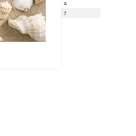
cision
A
fondeur Lamage W
7