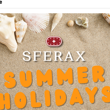
e
LONGUEUR
500 mm
Produits recommandés
2.500.20
Diamètre intérieur d
0
Eca
Longueur
500 mm
Hau
Coeff. Facteur Dynamique Y
0.000000
Hau
Diamètre d'axe d
20
Lar
 x
Diamètre Lamage u
11
Mat