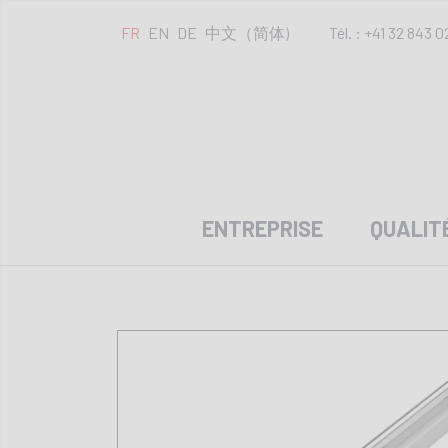
FR
EN
DE
中文（简体)
Tél. : +41 32 843 0
ENTREPRISE
QUALIT