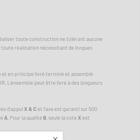
réaliser toute construction ne tolérant aucune
 à toute réalisation nécessitant de longues
e
et en principe livré terminé et assemblé
IIIR. L’ensemble peut être livré à des longueurs
ses d’appui
X & C
et l’axe est garanti sur 500
té
A
. Pour la qualité
B
, seule la cote
X
est