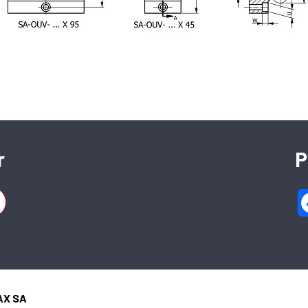
SFERAX SA
High precision linear bearings and shafts
r
P
CH-2016 Cortaillod — Switzerland
Tel. : +41 32 843 02 02
 500 mm
AX SA