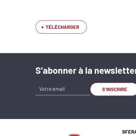
TÉLÉCHARGER
S’abonner à la newslette
SA-OUV 2032 A x
SU.620.002032.500.20
SFER