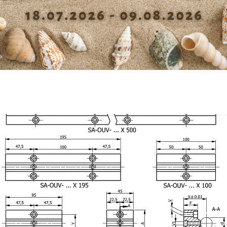
Diamètre passage vis fixation
6.5
Pré
support V
Pro
Diamètre passage vis fixation
5.3
support V1