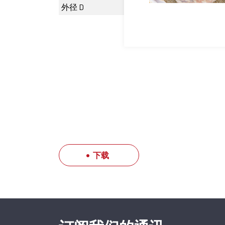
外径 D
0
下载