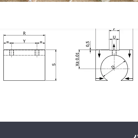
Height S
36.5
SFERAX SA
High precision linear bearings and shafts