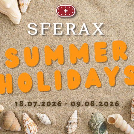
现有产品
2
内径 d
20
Wid
长度
49 mm
Wid
动态系数 Y
0.000000
Len
Dimension threading U
M5
Mat
Spacing screw Y
30
Inn
Height center X +/-0.01
22.5