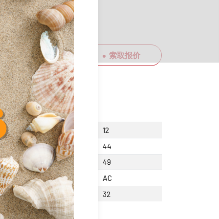
索取报价
th central clearance P
12
th N
44
gth R
49
erial
AC
er diameter D
32