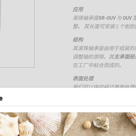
应用
滚珠轴承座
SR-OUV
与
OUV
整。 其长度可安装
2
个削刮
结构
其滚珠轴承座由用于组装的
调整轴的游隙。其
支承面经
在工厂中粘合而成的。
表面处理
我们可以供应经过表面处理
我们想指出的是，各种表面
e
内径 D
20 mm