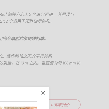
在
90
° 偏移方向上
2
个纵向运动。 其原理与
2 x 2
个适用于滚珠轴承的孔。
用
完全磨削的灰铸铁制成。
的。底座和轴之间的平行关系
的质量，在
10 m
之内。垂直度为每
100 mm 10
索取报价