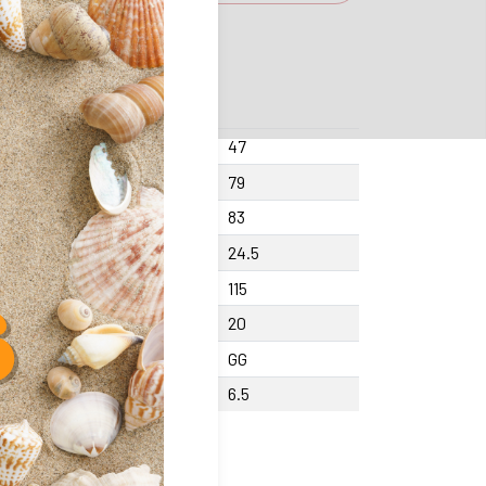
ght F
47
ght PRC HC
79
al height unit H
83
ght shaft holes K
24.5
th L
115
gth bar holder PB
20
erial
GG
th Counterbore U
6.5