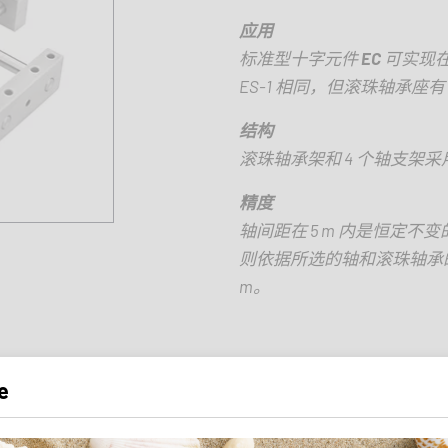
应用
标准型十字元件
EC
可实现
ES-1
相同，但滚珠轴承座有
结构
滚珠轴承架和
4
个轴支架采
精度
轴间距在
5 m
内是恒定不变
则依据所选的轴和滚珠轴承
m
。
e