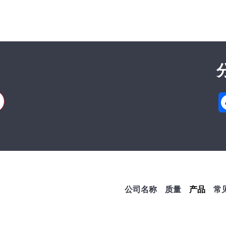
SA
ision linear bearings and shafts
Cortaillod — Switzerland
 32 843 02 02
公司名称
质量
产品
常