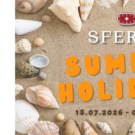
产品名称
SR-OUV-AL 1222
净重
70 g
外径 D
0
内径 d
0
长度
41 mm
动态系数 Y
0.000000
Inner Diameter (outside bearing) D
22
Diameter screw slot V
4.5
Center distance screw Y
43
Height H
27
Height base F
6
Height center X
17.5
Width C
35
Width A
51