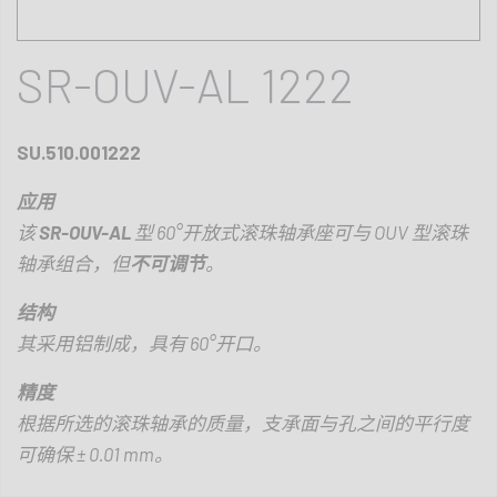
SR-OUV-AL 1222
SU.510.001222
应用
该
SR-OUV-AL
型
60
°开放式滚珠轴承座可与
OUV
型滚珠
轴承组合，但
不可调节
。
结构
其采用铝制成，具有
60
°开口。
精度
根据所选的滚珠轴承的质量，支承面与孔之间的平行度
可确保 ±
0.01 mm
。