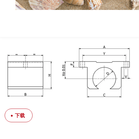
Length B
41
Material
Alu
Inner diameter (Ø shaft) d
12
下载