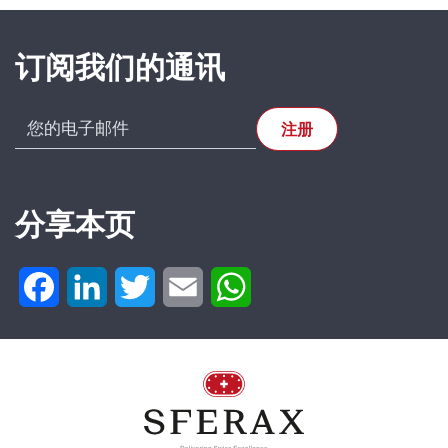
SFERAX SA
High precision
订阅我们的通讯
linear bearings
and shafts
CH-2016
Cortaillod —
Switzerland
分享本页
Tel. : +41 32 843
02 02
SR-OUV-
Facebook
LinkedIn
Twitter
Email
WhatsApp
AL 1222
SU.510.001222