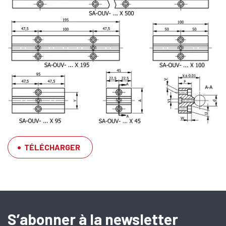
TÉLÉCHARGER
SFERAX SA
High precision
S’abonner à la newsletter
linear bearings