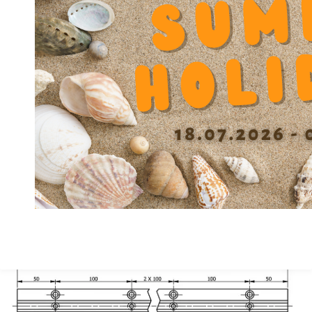
Diamètre passage vis fixation support
10.5
V
Diamètre passage vis fixation support
10.4
V1
Ecartement vis Y
82.5
Hauteur F
39.5
Hauteur centre X +/-0.01
80
Largeur A
120
Matière
GG
Précision
B
Profondeur Lamage W
11