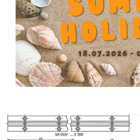
Diamètre passage vis fixation support
3.3
V1
Ecartement vis Y
16
Hauteur F
14
Hauteur centre X +/-0.01
21.5
Largeur A
26
Matière
GG
Précision
A
Profondeur Lamage W
6