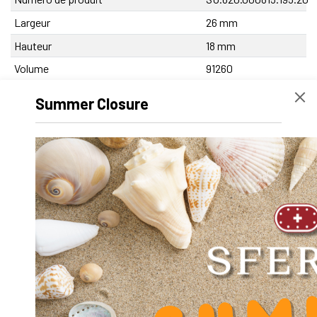
Largeur
26 mm
Hauteur
18 mm
Volume
91260
Désignation produit
SA-OUV 815 A x 195
Summer Closure
mm
Poids net
507 g
Diamètre extérieur D
0
Diamètre intérieur d
0
Longueur
195 mm
Coeff. Facteur Dynamique Y
0.000000
Diamètre d'axe d
8
Diamètre Lamage u
7.5
Diamètre passage vis fixation support
4.5
V