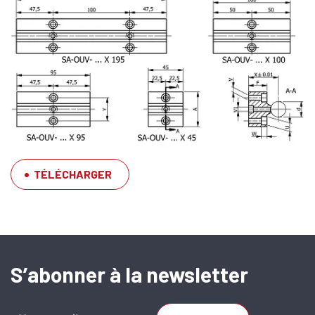
TÉLÉCHARGER
SFERAX SA
High precision
S’abonner à la newsletter
linear bearings
and shafts