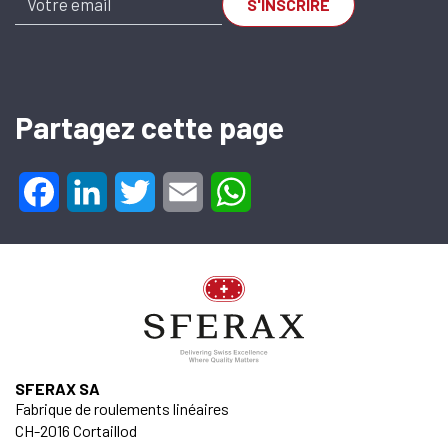
CH-2016
Cortaillod —
Switzerland
Tel. : +41 32 843
Partagez cette page
02 02
SA-OUV
Facebook
LinkedIn
Twitter
Email
WhatsApp
815 A x 195
mm
SU.620.000815.195.20
SFERAX SA
Fabrique de roulements linéaires
CH-2016 Cortaillod