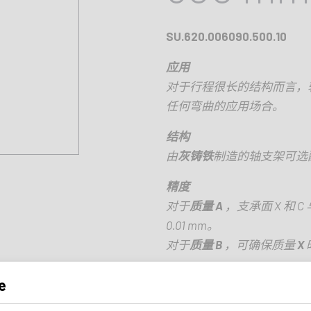
SU.620.006090.500.10
应用
对于行程很长的结构而言，
任何弯曲的应用场合。
结构
由
灰铸铁
制造的轴支架可选
精度
对于
质量
A
，支承面
X
和
C
0.01 mm
。
对于
质量
B
，可确保质量
X
e
长度
500 mm