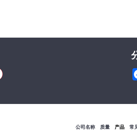
 SA
cision linear bearings and shafts
 Cortaillod — Switzerland
1 32 843 02 02
 500
公司名称
质量
产品
常