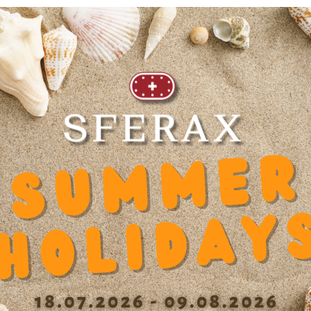
0.500.10
内径 d
0
Spa
长度
500 mm
Hei
动态系数 Y
0.000000
Hei
Diameter shaft d
60
Wid
 x
Diameter Counterbore u
17
Mat
Diameter screw slot block
10.5
精
fixation V
Dep