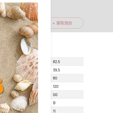
索取报价
cing screw Y
82.5
ght F
39.5
ght center X +/-0.01
80
th A
120
erial
GG
度等级
B
th Counterbore W
11