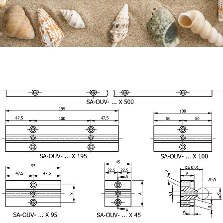
Diameter screw slot block
10.4
fixation V1