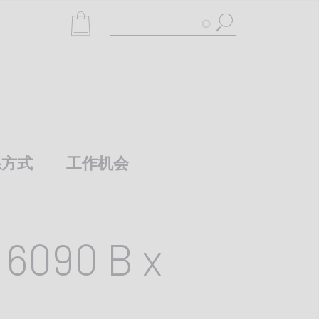
搜
索
系方式
工作机会
6090 B x