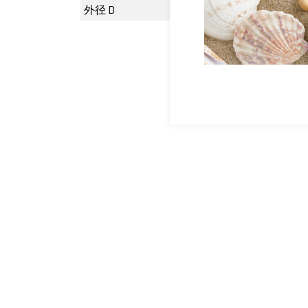
外径 D
0