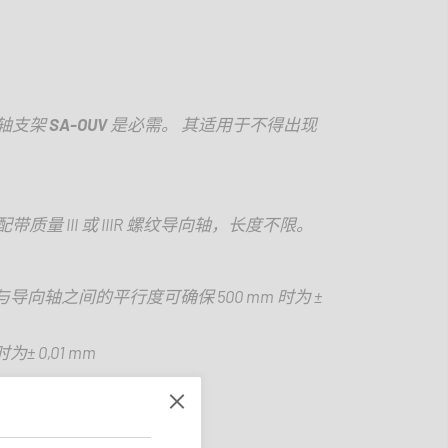
轴支架
SA-OUV
是必需。 其适用于不得出现
配带质量
III
或
IIIR
螺纹导向轴，长度不限。
与导向轴之间的平行度可确保
500 mm
时为 ±
时为±
0,01 mm