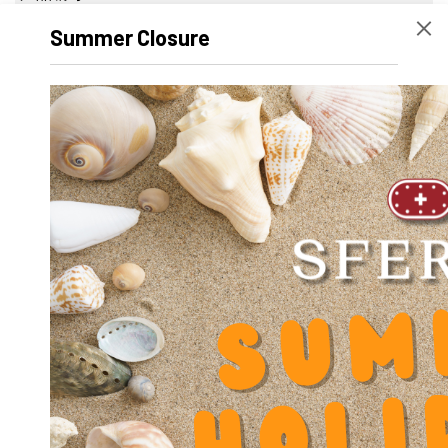
宽度
55 mm
Summer Closure
高度
32 mm
Volume
168245
产品名称
SA-OUV 2540 A x 95
mm
净重
999.4 g
外径 D
0
内径 d
0
长度
95 mm
动态系数 Y
0.000000
Diameter shaft d
25
Diameter Counterbore u
11
Diameter screw slot block fixation V
6.5
Diameter screw slot block fixation V1
6.3