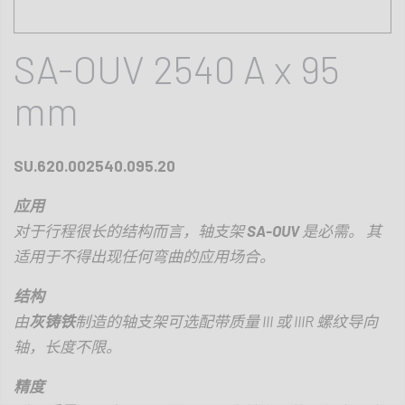
SA-OUV 2540 A x 95
mm
SU.620.002540.095.20
应用
对于行程很长的结构而言，轴支架
SA-OUV
是必需。 其
适用于不得出现任何弯曲的应用场合。
结构
由
灰铸铁
制造的轴支架可选配带质量
III
或
IIIR
螺纹导向
轴，长度不限。
精度