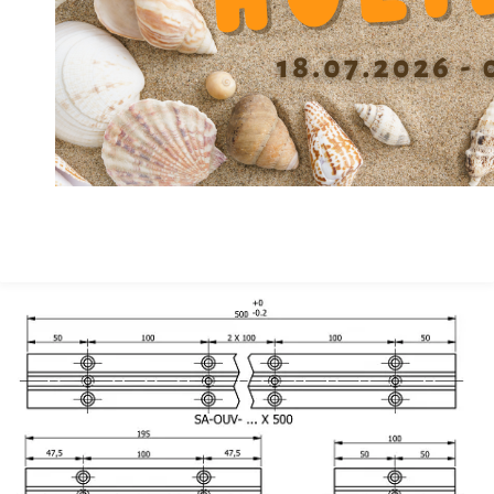
Spacing screw Y
40
Height F
24.5
Height center X +/-0.01
43
Width A
55
Material
GG
精度等级
A
Depth Counterbore W
7