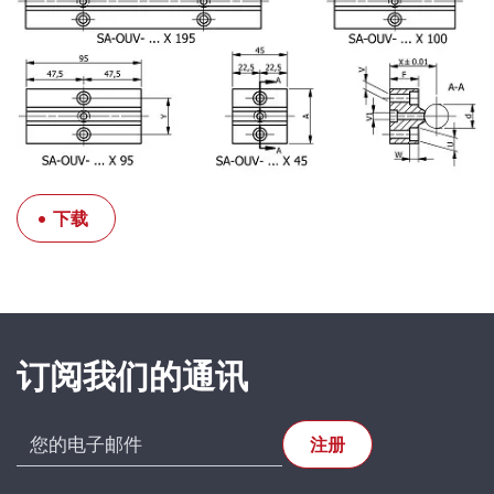
下载
SFERAX SA
High precision
订阅我们的通讯
linear bearings
and shafts
CH-2016
Cortaillod —