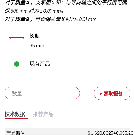
对于
质量
A
，支承面
X
和
C
与导向轴之间的平行度可确
保
500 mm
时为 ±
0.01 mm
。
对于
质量
B
，可确保质量
X
时为±
0,01 mm
长度
95 mm
现有产品
索取报价
技术数据
推荐产品
产品编号
SU.620.002540.095.20