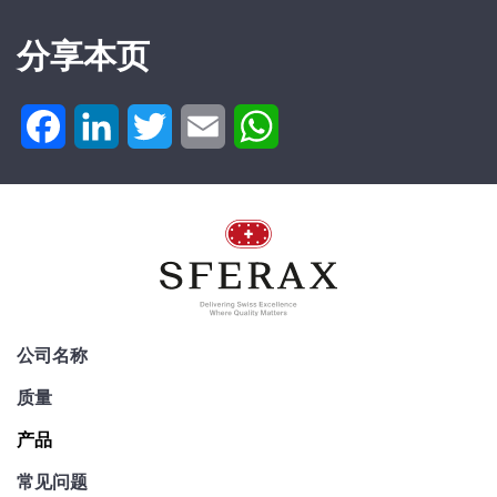
Switzerland
分享本页
Tel. : +41 32 843
02 02
SA-OUV
Facebook
LinkedIn
Twitter
Email
WhatsApp
2540 A x 95
mm
SU.620.002540.095.20
公司名称
质量
产品
应用
常见问题
内