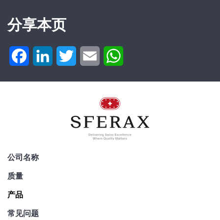
Switzerland
分享本页
Tel. : +41 32 843
02 02
SA-OUV
Facebook
LinkedIn
Twitter
Email
WhatsApp
4060 B x 95
mm
SU.620.004060.095.10
公司名称
质量
产品
应用
常见问题
内