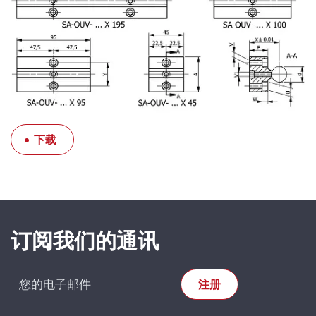
下载
SFERAX SA
High precision
订阅我们的通讯
linear bearings
and shafts
CH-2016
Cortaillod —