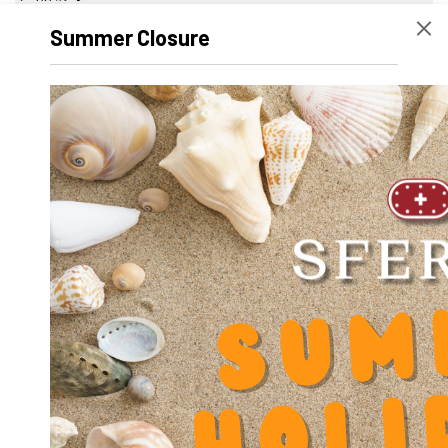
宽度
80 mm
Summer Closure
高度
39 mm
Volume
301720
产品名称
SA-OUV 4060 B x 95
mm
净重
1761.3 g
外径 D
0
内径 d
0
长度
95 mm
动态系数 Y
0.000000
Diameter shaft d
40
Diameter Counterbore u
14
Diameter screw slot block fixation V
8.5
Diameter screw slot block fixation V1
8.4