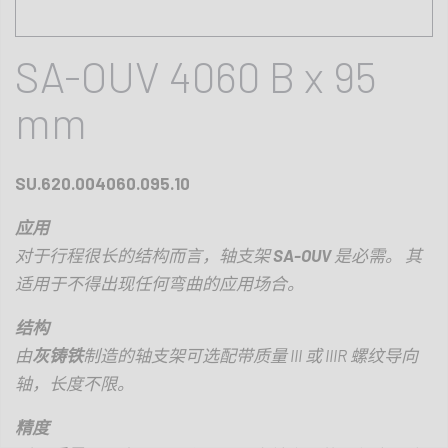
SA-OUV 4060 B x 95
mm
SU.620.004060.095.10
应用
对于行程很长的结构而言，轴支架
SA-OUV
是必需。 其
适用于不得出现任何弯曲的应用场合。
结构
由
灰铸铁
制造的轴支架可选配带质量
III
或
IIIR
螺纹导向
轴，长度不限。
精度