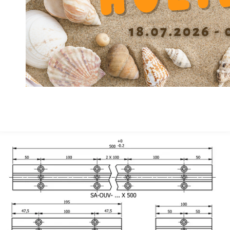
Spacing screw Y
53
Height F
30
Height center X +/-0.01
57
Width A
80
Material
GG
精度等级
B
Depth Counterbore W
9