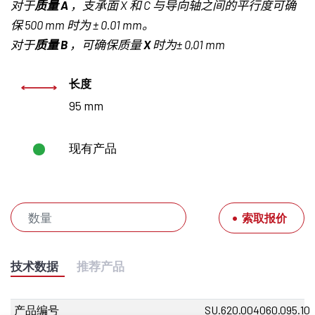
对于
质量
A
，支承面
X
和
C
与导向轴之间的平行度可确
保
500 mm
时为 ±
0.01 mm
。
对于
质量
B
，可确保质量
X
时为±
0,01 mm
长度
95 mm
现有产品
索取报价
技术数据
推荐产品
产品编号
SU.620.004060.095.10