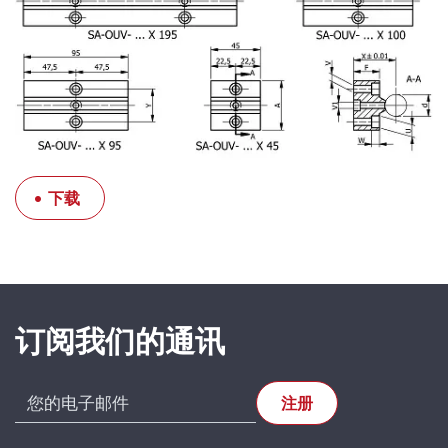
下载
SFERAX SA
High precision
订阅我们的通讯
linear bearings
and shafts
CH-2016
Cortaillod —