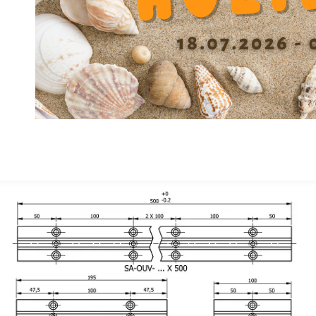
Spacing screw Y
40
Height F
26
Height center X +/-0.01
47
Width A
60
Material
GG
精度等级
A
Depth Counterbore W
7