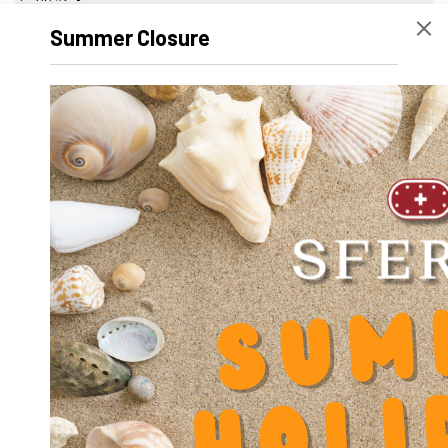
宽度
60 mm
Summer Closure
高度
34 mm
Volume
1020000
产品名称
SA-OUV 3045 A x
500 mm
净重
6100 g
外径 D
0
内径 d
0
长度
500 mm
动态系数 Y
0.000000
Diameter shaft d
30
Diameter Counterbore u
11
Diameter screw slot block fixation V
6.5
Diameter screw slot block fixation V1
6.3