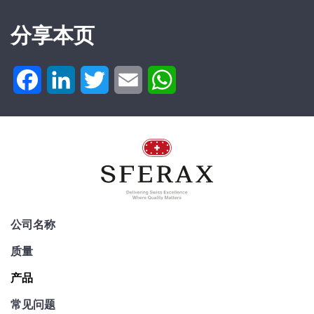
Switzerland
分享本页
Tel. : +41 32 843
02 02
SA-OUV
Facebook
LinkedIn
Twitter
Email
WhatsApp
3045 A x
500 mm
SU.620.003045.500.20
公司名称
质量
产品
应用
常见问题
内