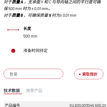
对于
质量
A
，支承面
X
和
C
与导向轴之间的平行度可确
保
500 mm
时为 ±
0.01 mm
。
对于
质量
B
，可确保质量
X
时为±
0,01 mm
长度
500 mm
准备时间待定
索取报价
技术数据
推荐产品
产品编号
SU.620.003045.500.20