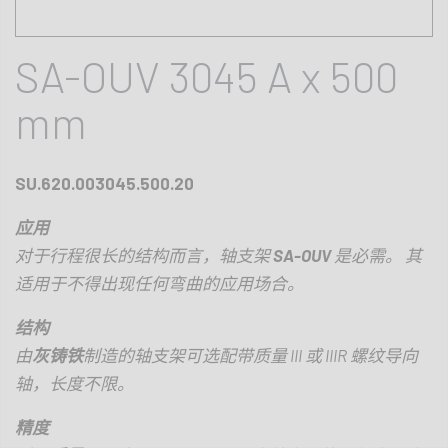
SA-OUV 3045 A x 500
mm
SU.620.003045.500.20
应用
对于行程很长的结构而言，轴支架
SA-OUV
是必需。 其
适用于不得出现任何弯曲的应用场合。
结构
由
灰铸铁
制造的轴支架可选配带质量
III
或
IIIR
螺纹导向
轴，长度不限。
精度